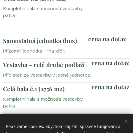
Kompletní hala s možností vestavby
patra
cena na dotaz
Samostatná jednotka (box)
Přízemní jednotka - "na klíč".
cena na dotaz
Vestavba - celé druhé podlaží
Příplatek za vestavbu v jedné jednotce.
cena na dotaz
Celá hala č.1 (2756 m2)
Kompletní hala s možností vestavby
patra.
cena na dotaz
Celý areál (obě haly)
Používáme cookies, abychom zajistili správné fungování a
Koupě celého areálu.