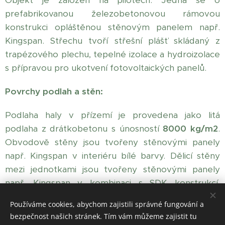
Objekt je založen na pilotech. Jedná se o
prefabrikovanou železobetonovou rámovou
konstrukci opláštěnou stěnovým panelem např.
Kingspan. Střechu tvoří střešní plášť skládaný z
trapézového plechu, tepelné izolace a hydroizolace
s přípravou pro ukotvení fotovoltaických panelů.
Povrchy podlah a stěn:
Podlaha haly v přízemí je provedena jako litá
podlaha z drátkobetonu s únosností
8000 kg/m2
.
Obvodově stěny jsou tvořeny stěnovými panely
např. Kingspan v interiéru bílé barvy. Dělicí stěny
mezi jednotkami jsou tvořeny stěnovými panely
např. Kingspan v kombinaci s SDK konstrukcí.
Vestavba administrativy v patře je provedena jako
Používáme cookies, abychom zajistili správné fungování a
vestavba na ocelové konstrukci. Dělící příčky jsou
bezpečnost našich stránek. Tím vám můžeme zajistit tu
tvořeny sádrokartonovou konstrukcí. Jako povrch