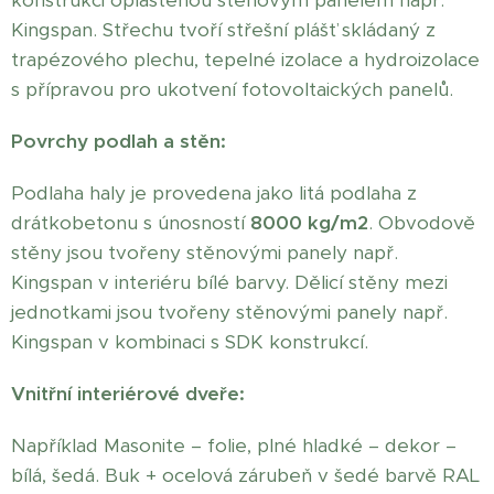
konstrukci opláštěnou stěnovým panelem např.
Kingspan. Střechu tvoří střešní plášť skládaný z
trapézového plechu, tepelné izolace a hydroizolace
s přípravou pro ukotvení fotovoltaických panelů.
Povrchy podlah a stěn:
Podlaha haly je provedena jako litá podlaha z
drátkobetonu s únosností
8000 kg/m2
. Obvodově
stěny jsou tvořeny stěnovými panely např.
Kingspan v interiéru bílé barvy. Dělicí stěny mezi
jednotkami jsou tvořeny stěnovými panely např.
Kingspan v kombinaci s SDK konstrukcí.
Vnitřní interiérové dveře:
Například Masonite – folie, plné hladké – dekor –
bílá, šedá. Buk + ocelová zárubeň v šedé barvě RAL