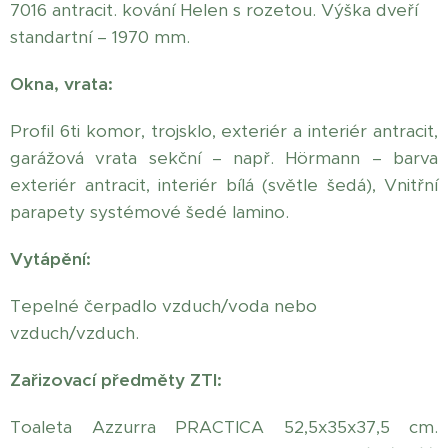
7016 antracit. kování Helen s rozetou. Výška dveří
standartní – 1970 mm.
Okna, vrata:
Profil 6ti komor, trojsklo, exteriér a interiér antracit,
garážová vrata sekční – např. Hörmann – barva
exteriér antracit, interiér bílá (světle šedá), Vnitřní
parapety systémové šedé lamino.
Vytápění:
Tepelné čerpadlo vzduch/voda nebo
vzduch/vzduch.
Zařizovací předměty ZTI:
Toaleta Azzurra PRACTICA 52,5x35x37,5 cm.